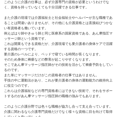
このように介護の仕事は、必ず介護専門の資格が必要というわけでな
く、資格を持っていなくても十分活躍できる仕事です。
また介護の現場では介護福祉士と社会福祉士やヘルパーが主な職種であ
ることは間違いありませんが、その他にも介護資格とは直接結びつかな
い有資格者も働いています。
例えばはり師やきゅう師と同じ医療系の国家資格である、あん摩指圧マ
ッサージ師という資格です。
これは開業もできる資格だが、介護現場でも要介護者の身体ケアで活躍
する資格の一つです。
要介護のレベルにより、ベッドで寝ている時間が長くなります。
そのため身体に褥瘡などの弊害が起こりやすくなります。
そこであん摩マッサージ指圧師がその技術を活かして褥瘡予防をしてい
るのです。
また単にマッサージだけがこの資格者の仕事ではありません。
手技の中に運動法があり、これが要介護者の身体の運動能力の維持向上
に役立つのです。
これらは介護福祉などの専門資格者にはできない技術で、それをサポー
トするのがあん摩マッサージ指圧師の職種の強みでもあります。
このように介護分野では色々な職種が協力し合って支え合っています。
介護に関わるなら介護専門資格だけでなく様々な資格に目を向けて取得
していくと良いでしょう。