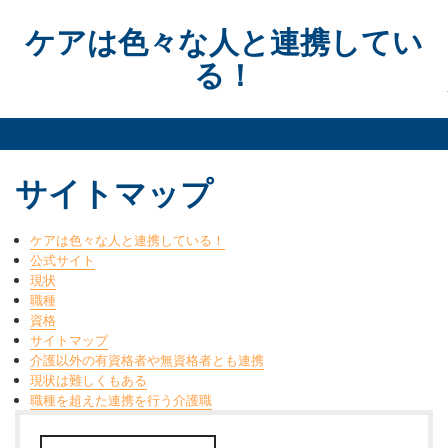
Skip
to
ケアは色々な人と連携してい
content
る！
サイトマップ
ケアは色々な人と連携している！
公式サイト
現状
職種
資格
サイトマップ
介護以外の有資格者や無資格者とも連携
現状は難しくもある
職種を超えた連携を行う介護職